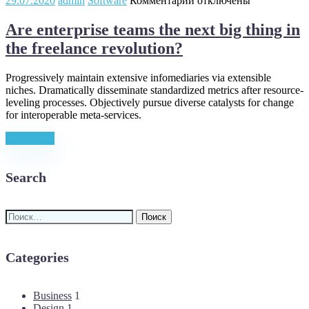
29.07.2020
admin
Software
Комментарии
отключены
записи
Are
Are enterprise teams the next big thing in
enterprise
the freelance revolution?
teams
the
next
Progressively maintain extensive infomediaries via extensible
big
niches. Dramatically disseminate standardized metrics after resource-
thing
leveling processes. Objectively pursue diverse catalysts for change
in
for interoperable meta-services.
the
freelance
Read more
revolution?
Search
Найти:
Categories
Business
1
Design
1